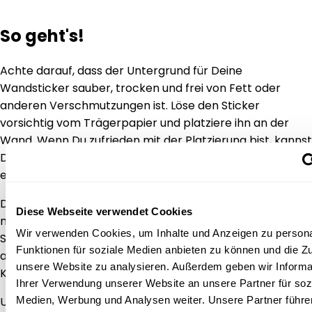
So geht's!
Achte darauf, dass der Untergrund für Deine
Wandsticker sauber, trocken und frei von Fett oder
anderen Verschmutzungen ist. Löse den Sticker
vorsichtig vom Trägerpapier und platziere ihn an der
Wand. Wenn Du zufrieden mit der Platzierung bist, kannst
Du mit der Hand über den Sticker streichen, um
eventuelle Luftbläschen zu entfernen.
Die Wandsticker sind selbstklebend und haften an den
Diese Webseite verwendet Cookies
meisten glatten und bemalten Flächen, ganz ohne
Wir verwenden Cookies, um Inhalte und Anzeigen zu persona
Spuren zu hinterlassen! Das bedeutet, dass ihr sie auch
Funktionen für soziale Medien anbieten zu können und die Zug
an Schränke, Nachttische oder andere Möbel im
unsere Website zu analysieren. Außerdem geben wir Informa
Kinderzimmer kleben könnt.
Ihrer Verwendung unserer Website an unsere Partner für soz
Medien, Werbung und Analysen weiter. Unsere Partner führe
Und wenn ihr die Aufkleber später wieder entfernen