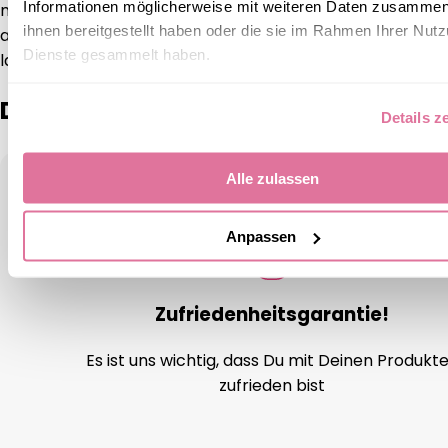
Informationen möglicherweise mit weiteren Daten zusammen,
möchtet, könnt ihr sie auf einem Stück Backpapier oder
ihnen bereitgestellt haben oder die sie im Rahmen Ihrer Nut
auf dem mitgeschickten Trägerpapier aufbewahren, so
Dienste gesammelt haben.
lange, bis ihr sie wieder verwenden möchtet.
Das sagen unsere Kunden:
Details z
Alle zulassen
Anpassen
Zufriedenheitsgarantie!
Es ist uns wichtig, dass Du mit Deinen Produkt
zufrieden bist