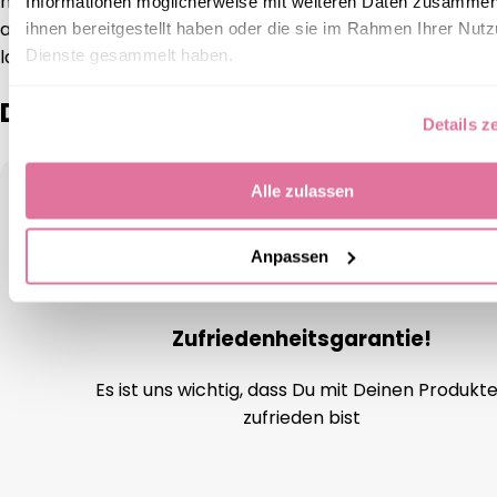
möchtet, könnt ihr sie auf einem Stück Backpapier oder
Informationen möglicherweise mit weiteren Daten zusammen,
auf dem mitgeschickten Trägerpapier aufbewahren, so
ihnen bereitgestellt haben oder die sie im Rahmen Ihrer Nut
lange, bis ihr sie wieder verwenden möchtet.
Dienste gesammelt haben.
Das sagen unsere Kunden:
Details z
Alle zulassen
Anpassen
Zufriedenheitsgarantie!
Es ist uns wichtig, dass Du mit Deinen Produkt
zufrieden bist