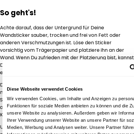
So geht's!
Achte darauf, dass der Untergrund für Deine
Wandsticker sauber, trocken und frei von Fett oder
anderen Verschmutzungen ist. Löse den Sticker
vorsichtig vom Trägerpapier und platziere ihn an der
Wand. Wenn Du zufrieden mit der Platzierung bist, kannst
Du mit der Hand über den Sticker streichen, um
eventuelle Luftbläschen zu entfernen.
Die Wandsticker sind selbstklebend und haften an den
Diese Webseite verwendet Cookies
meisten glatten und bemalten Flächen, ganz ohne
Wir verwenden Cookies, um Inhalte und Anzeigen zu persona
Spuren zu hinterlassen! Das bedeutet, dass ihr sie auch
Funktionen für soziale Medien anbieten zu können und die Zug
an Schränke, Nachttische oder andere Möbel im
unsere Website zu analysieren. Außerdem geben wir Informa
Kinderzimmer kleben könnt.
Ihrer Verwendung unserer Website an unsere Partner für soz
Und wenn ihr die Aufkleber später wieder entfernen
Medien, Werbung und Analysen weiter. Unsere Partner führe