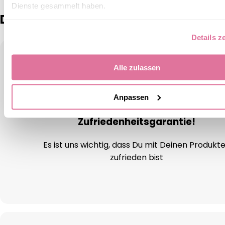
Dienste gesammelt haben.
Das sagen unsere Kunden:
Details z
Alle zulassen
Anpassen
Zufriedenheitsgarantie!
Es ist uns wichtig, dass Du mit Deinen Produkt
zufrieden bist