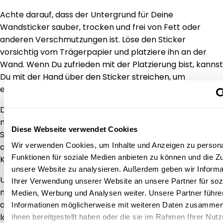
Achte darauf, dass der Untergrund für Deine
Wandsticker sauber, trocken und frei von Fett oder
anderen Verschmutzungen ist. Löse den Sticker
vorsichtig vom Trägerpapier und platziere ihn an der
Wand. Wenn Du zufrieden mit der Platzierung bist, kannst
Du mit der Hand über den Sticker streichen, um
eventuelle Luftbläschen zu entfernen.
Die Wandsticker sind selbstklebend und haften an den
meisten glatten und bemalten Flächen, ganz ohne
Diese Webseite verwendet Cookies
Spuren zu hinterlassen! Das bedeutet, dass ihr sie auch
Wir verwenden Cookies, um Inhalte und Anzeigen zu persona
an Schränke, Nachttische oder andere Möbel im
Funktionen für soziale Medien anbieten zu können und die Zug
Kinderzimmer kleben könnt.
unsere Website zu analysieren. Außerdem geben wir Informa
Und wenn ihr die Aufkleber später wieder entfernen
Ihrer Verwendung unserer Website an unsere Partner für soz
möchtet, könnt ihr sie auf einem Stück Backpapier oder
Medien, Werbung und Analysen weiter. Unsere Partner führe
auf dem mitgeschickten Trägerpapier aufbewahren, so
Informationen möglicherweise mit weiteren Daten zusammen,
lange, bis ihr sie wieder verwenden möchtet.
ihnen bereitgestellt haben oder die sie im Rahmen Ihrer Nut