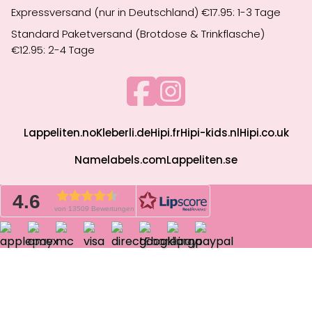
Expressversand (nur in Deutschland) €17.95: 1-3 Tage
Standard Paketversand (Brotdose & Trinkflasche)
€12.95: 2-4 Tage
Lappeliten.no
Kleberli.de
Hipi.fr
Hipi-kids.nl
Hipi.co.uk
Namelabels.com
Lappeliten.se
4.6
von 13509 Bewertungen