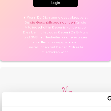
Login
∗ Wenn Du Dich anmeldest, akzeptierst
Du
die Geschäftsbedingungen
für die
Mitgliedschaft in Kleberlis Kundenclub.
Dies beinhaltet, dass Kleberli Dir E-Mails
und SMS mit Neuheiten und relevanten
Rabatten abhängig von den
Einstellungen auf Deiner Profilseite
zuschicken kann.
Zufriedenheitsgarantie!