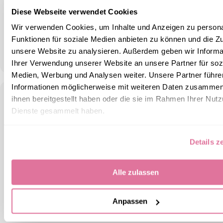
Diese Webseite verwendet Cookies
Es ist uns wichtig, dass Du mit Deinen Produkt
zufrieden bist
Wir verwenden Cookies, um Inhalte und Anzeigen zu persona
Funktionen für soziale Medien anbieten zu können und die Zug
unsere Website zu analysieren. Außerdem geben wir Informa
Ihrer Verwendung unserer Website an unsere Partner für soz
Medien, Werbung und Analysen weiter. Unsere Partner führe
Informationen möglicherweise mit weiteren Daten zusammen,
ihnen bereitgestellt haben oder die sie im Rahmen Ihrer Nut
Dienste gesammelt haben.
Details z
Schnelle Lieferung
Alle zulassen
3-6 Werktage
Anpassen