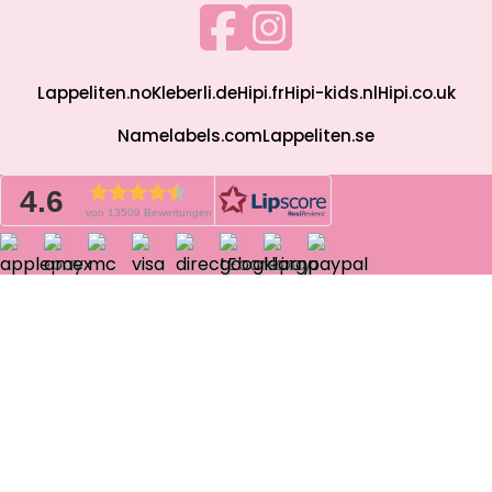
Lappeliten.no
Kleberli.de
Hipi.fr
Hipi-kids.nl
Hipi.co.uk
Namelabels.com
Lappeliten.se
4.6
von 13509 Bewertungen