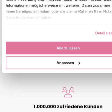
Informationen möglicherweise mit weiteren Daten zusammen,
ihnen bereitgestellt haben oder die sie im Rahmen Ihrer Nut
Dienste gesammelt haben.
Schnelle Lieferung
3-6 Werktage
Details z
Alle zulassen
Anpassen
1.000.000 zufriedene Kunden